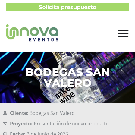
Solicita presupuesto
BODEGAS SAN
VALERO
Cliente:
Bodegas San Valero
Proyecto:
Presentación de nuevo producto
Fecha:
3 de junio de 2026