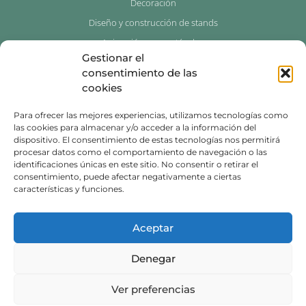
Decoración
Diseño y construcción de stands
Animación y espectáculos
Gestionar el
Photocalls para eventos
consentimiento de las
cookies
Contacto
Para ofrecer las mejores experiencias, utilizamos tecnologías como
976 534 429
las cookies para almacenar y/o acceder a la información del
dispositivo. El consentimiento de estas tecnologías nos permitirá
639 739 146
procesar datos como el comportamiento de navegación o las
identificaciones únicas en este sitio. No consentir o retirar el
info@innovazgz.com
consentimiento, puede afectar negativamente a ciertas
características y funciones.
C. Don Jaime I, 34 duplicado,
50001 Zaragoza
Aceptar
Denegar
© 2026 Innova Zaragoza
Política de privacidad
|
Política de cookies
Ver preferencias