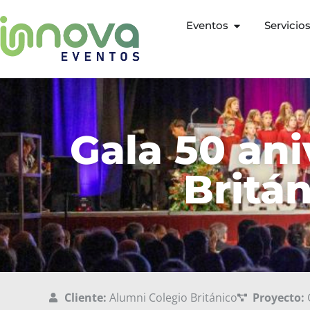
Eventos
Servicio
Gala 50 ani
Britá
Cliente:
Alumni Colegio Británico
Proyecto:
G