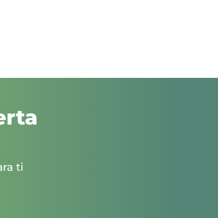
erta
ra ti