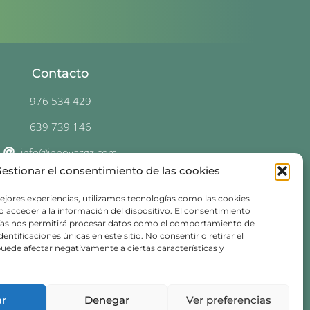
Contacto
976 534 429
639 739 146
info@innovazgz.com
estionar el consentimiento de las cookies
C. Don Jaime I, 34 duplicado,
50001 Zaragoza
ejores experiencias, utilizamos tecnologías como las cookies
 acceder a la información del dispositivo. El consentimiento
ías nos permitirá procesar datos como el comportamiento de
entificaciones únicas en este sitio. No consentir o retirar el
uede afectar negativamente a ciertas características y
ar
Denegar
Ver preferencias