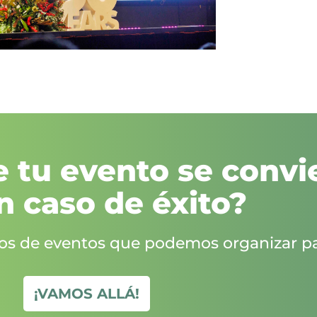
 tu evento se convi
n caso de éxito?
pos de eventos que podemos organizar pa
¡VAMOS ALLÁ!