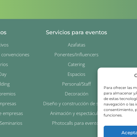
tos
Servicios para eventos
ivos
Azafatas
y convenciones
Ponentes/Influencers
rios
Catering
Day
Espacios
G
lding
Personal/Staff
Para ofrecer las m
premios
Decoración
para almacenar y/o
de estas tecnolog
empresas
Diseño y construcción de stands
navegación o las id
consentimiento, p
e empresas
Animación y espectáculos
funciones.
 Seminarios
Photocalls para eventos
Acept