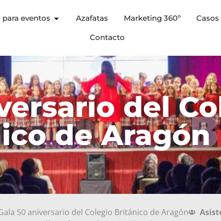
s para eventos
Azafatas
Marketing 360º
Casos 
Contacto
versario del Co
nico de Aragón
ala 50 aniversario del Colegio Británico de Aragón
Asist