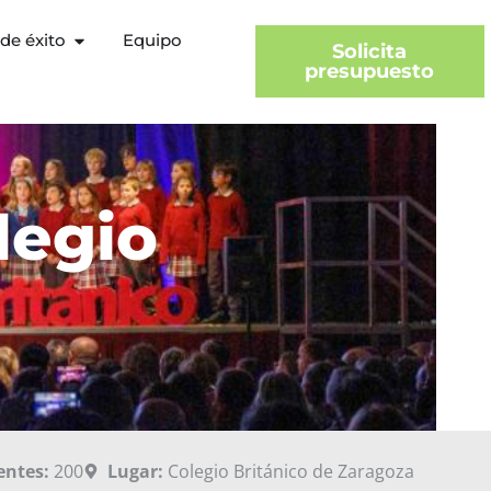
de éxito
Equipo
Solicita
presupuesto
legio
entes:
200
Lugar:
Colegio Británico de Zaragoza