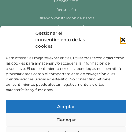
Personal/Staff
Decoración
Diseño y construcción de stands
Animación y espectáculos
Gestionar el
Photocalls para eventos
consentimiento de las
cookies
Contacto
Para ofrecer las mejores experiencias, utilizamos tecnologías como
976 534 429
las cookies para almacenar y/o acceder a la información del
dispositivo. El consentimiento de estas tecnologías nos permitirá
639 739 146
procesar datos como el comportamiento de navegación o las
identificaciones únicas en este sitio. No consentir o retirar el
info@innovazgz.com
consentimiento, puede afectar negativamente a ciertas
características y funciones.
C. Don Jaime I, 34 duplicado,
50001 Zaragoza
Aceptar
Denegar
© 2026 Innova Zaragoza
Política de privacidad
|
Política de cookies