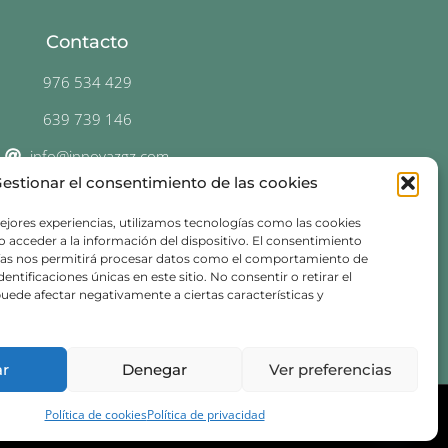
Contacto
976 534 429
639 739 146
info@innovazgz.com
estionar el consentimiento de las cookies
C. Don Jaime I, 34 duplicado,
50001 Zaragoza
ejores experiencias, utilizamos tecnologías como las cookies
 acceder a la información del dispositivo. El consentimiento
ías nos permitirá procesar datos como el comportamiento de
entificaciones únicas en este sitio. No consentir o retirar el
uede afectar negativamente a ciertas características y
ar
Denegar
Ver preferencias
Política de cookies
Política de privacidad