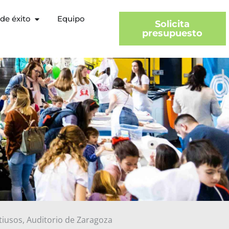
de éxito
Equipo
Solicita
presupuesto
tiusos, Auditorio de Zaragoza