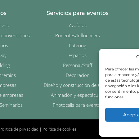
tos
Servicios para eventos
ivos
Azafatas
y convenciones
Ponentes/Influencers
rios
Catering
Day
Espacios
G
lding
Personal/Staff
Para ofrecer las m
premios
Decoración
para almacenar y/o
de estas tecnolog
empresas
Diseño y construcción de stands
navegación o las id
consentimiento, p
e empresas
Animación y espectáculos
funciones.
 Seminarios
Photocalls para eventos
Acept
Política de privacidad
|
Política de cookies