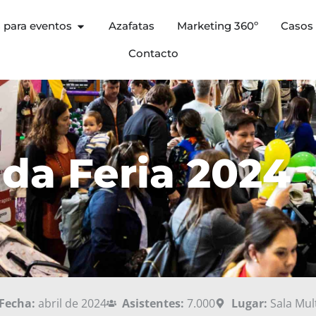
s para eventos
Azafatas
Marketing 360º
Casos 
Contacto
da Feria 2024
Fecha:
abril de 2024
Asistentes:
7.000
Lugar:
Sala Mul