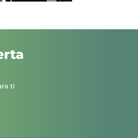
erta
ra ti