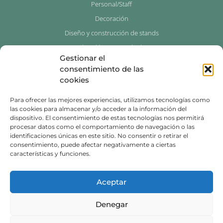
Personal/Staff
Decoración
Diseño y construcción de stands
Animación y espectáculos
Gestionar el
Photocalls para eventos
consentimiento de las
cookies
Contacto
Para ofrecer las mejores experiencias, utilizamos tecnologías como
976 534 429
las cookies para almacenar y/o acceder a la información del
dispositivo. El consentimiento de estas tecnologías nos permitirá
639 739 146
procesar datos como el comportamiento de navegación o las
identificaciones únicas en este sitio. No consentir o retirar el
info@innovazgz.com
consentimiento, puede afectar negativamente a ciertas
características y funciones.
C. Don Jaime I, 34 duplicado,
50001 Zaragoza
Aceptar
Denegar
© 2026 Innova Zaragoza
Política de privacidad
|
Política de cookies