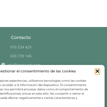
Contacto
976 534 429
639 739 146
info@innovazgz.com
estionar el consentimiento de las cookies
C. Don Jaime I, 34 duplicado,
50001 Zaragoza
ejores experiencias, utilizamos tecnologías como las cookies
 acceder a la información del dispositivo. El consentimiento
ías nos permitirá procesar datos como el comportamiento de
entificaciones únicas en este sitio. No consentir o retirar el
uede afectar negativamente a ciertas características y