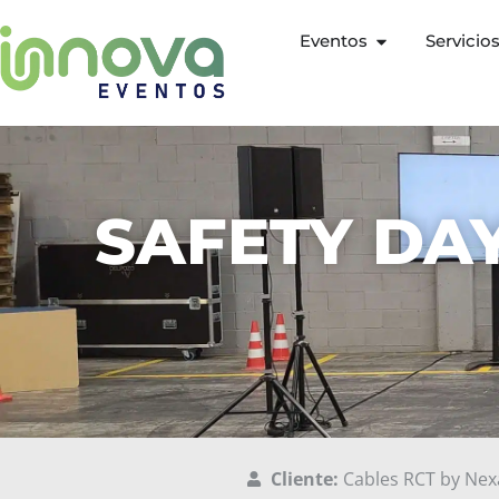
Eventos
Servicio
SAFETY DAY
Cliente:
Cables RCT by Nex