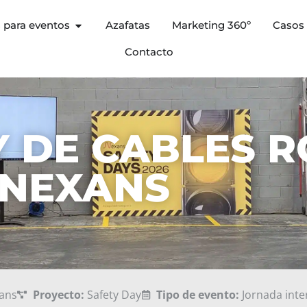
s para eventos
Azafatas
Marketing 360º
Casos 
Contacto
 DE CABLES R
NEXANS
ans
Proyecto:
Safety Day
Tipo de evento:
Jornada inte