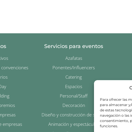
tos
Servicios para eventos
ivos
Azafatas
y convenciones
Ponentes/Influencers
rios
Catering
Day
Espacios
G
lding
Personal/Staff
Para ofrecer las m
premios
Decoración
para almacenar y/o
de estas tecnolog
empresas
Diseño y construcción de stands
navegación o las id
consentimiento, p
e empresas
Animación y espectáculos
funciones.